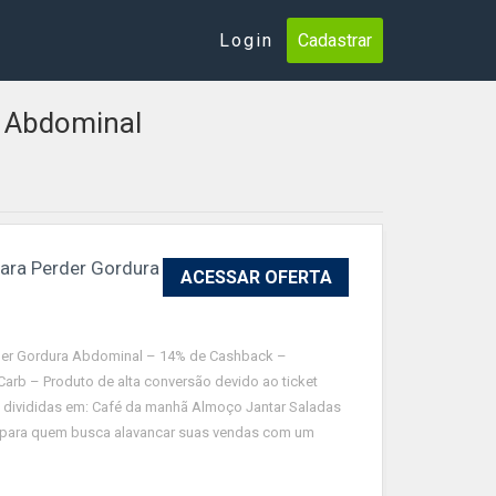
Login
Cadastrar
a Abdominal
ara Perder Gordura
ACESSAR OFERTA
rder Gordura Abdominal – 14% de Cashback –
arb – Produto de alta conversão devido ao ticket
b divididas em: Café da manhã Almoço Jantar Saladas
 para quem busca alavancar suas vendas com um