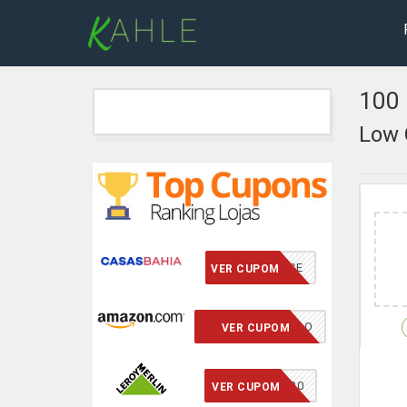
100 
Low 
VCMERECE
VER CUPOM
CUPOM INSERIDO
VER CUPOM
ECONOMIZE20
VER CUPOM