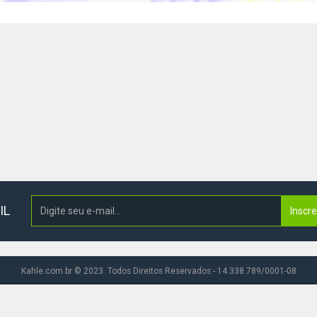
IL
Inscr
Kahle.com.br © 2023. Todos Direitos Reservados - 14.338.789/0001-08