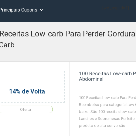
[wd_asp id=1]
Principais Cupons
Receitas Low-carb Para Perder Gordur
Carb
100 Receitas Low-carb P
Abdominal
14% de Volta
100 Receitas Low-carb Para Pe
Reembolso para categoria Low C
Oferta
baixo. São 100 receitas low-car
Lanches e Sobremesas Perfeito
produto de alta conversão.