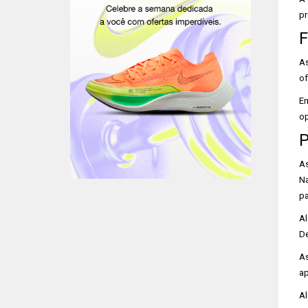
pr
F
As
of
Em
op
As
Na
pa
Al
De
A
ap
Al