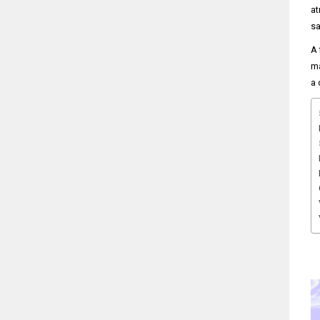
at
sa
A 
ma
a 