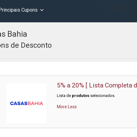
[wd_asp id=1]
Principais Cupons
s Bahia
ns de Desconto
5% a 20% [ Lista Completa 
Lista de
produtos
selecionados.
More
Less