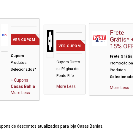
Frete
Grátis* 
VCMERECE
VER CUPOM
15% OF
PONTO
VER CUPOM
Cupom
Frete Grátis
Cupom Direto
Produtos
Promoção pa
na Página do
Selecionados*
Produtos
Ponto Frio
Selecionad
+ Cupons
Casas Bahia
More
Less
More
Less
More
Less
pons de descontos atualizados para loja Casas Bahias.