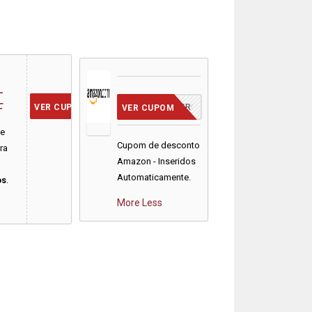
+
F
[JÁ INSERIDO]
CUPOM INSERIDO
VER CUPOM
VER CUPOM
e
Cupom de desconto
ra
Amazon - Inseridos
Automaticamente.
os
.
More
Less