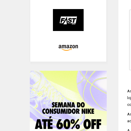
A
lo
co
A
ac
A 