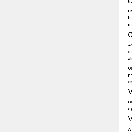
tr
Em
br
me
C
As
ob
at
Os
pr
em
V
Os
e 
V
A