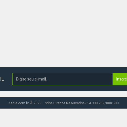
IL
Inscr
Kahle.com.br © 2023. Todos Direitos Reservados - 14.338.789/0001-08