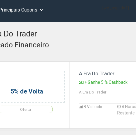
[wd_asp id=1]
Principais Cupons
a Do Trader
ado Financeiro
A Era Do Trader
+ Ganhe 5 % Cashback
5% de Volta
A Era Do Trader
8 Hora
9 Validado
Oferta
Restante