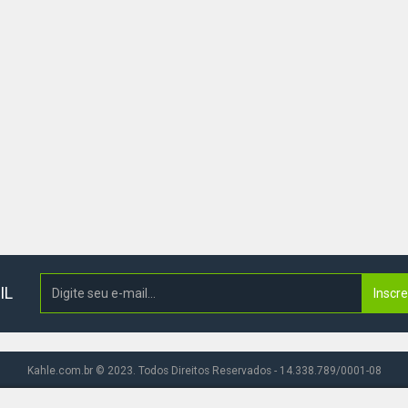
IL
Inscr
Kahle.com.br © 2023. Todos Direitos Reservados - 14.338.789/0001-08