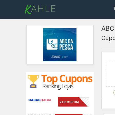
ABC 
Cupo
VCMERECE
VER CUPOM