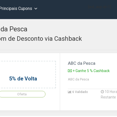
[wd_asp id=1]
Principais Cupons
da Pesca
m de Desconto via Cashback
ABC da Pesca
+ Ganhe 5 % Cashback
5% de Volta
ABC da Pesca
10 Hor
6 Validado
Oferta
Restante