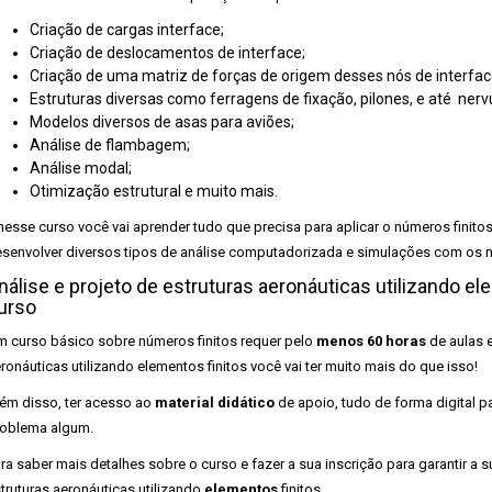
Criação de cargas interface;
Criação de deslocamentos de interface;
Criação de uma matriz de forças de origem desses nós de interfac
Estruturas diversas como ferragens de fixação, pilones, e até nerv
Modelos diversos de asas para aviões;
Análise de flambagem;
Análise modal;
Otimização estrutural e muito mais.
nesse curso você vai aprender tudo que precisa para aplicar o números finit
senvolver diversos tipos de análise computadorizada e simulações com os nú
nálise e projeto de estruturas aeronáuticas utilizando el
urso
 curso básico sobre números finitos requer pelo
menos 60 horas
de aulas e
ronáuticas utilizando elementos finitos você vai ter muito mais do que isso!
ém disso, ter acesso ao
material didático
de apoio, tudo de forma digital 
oblema algum.
ra saber mais detalhes sobre o curso e fazer a sua inscrição para garantir 
truturas aeronáuticas utilizando
elementos
finitos
.