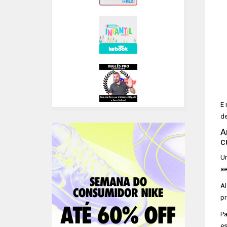
E 
de
A
c
Um
ae
Al
pr
Pa
es