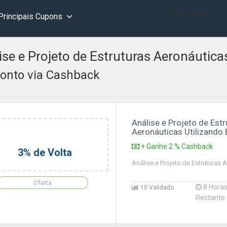
[wd_asp id=1]
Principais Cupons
ise e Projeto de Estruturas Aeronáutica
onto via Cashback
Análise e Projeto de Est
Aeronáuticas Utilizando 
+ Ganhe 2 % Cashback
3% de Volta
Análise e Projeto de Estruturas 
Oferta
8 Hora
10 Validado
Restante