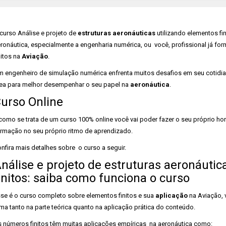
curso Análise e projeto de
estruturas aeronáuticas
utilizando elementos fi
ronáutica, especialmente a engenharia numérica, ou você, profissional já fo
nitos na
Aviação
.
 engenheiro de simulação numérica enfrenta muitos desafios em seu cotidiano
ea para melhor desempenhar o seu papel na
aeronáutica
.
urso Online
como se trata de um curso 100% online você vai poder fazer o seu próprio ho
rmação no seu próprio ritmo de aprendizado.
nfira mais detalhes sobre o curso a seguir.
nálise e projeto de estruturas aeronáutic
initos: saiba como funciona o curso
se é o curso completo sobre elementos finitos e sua
aplicação
na Aviação, 
ma tanto na parte teórica quanto na aplicação prática do conteúdo.
 números finitos têm muitas aplicações empíricas na aeronáutica como: