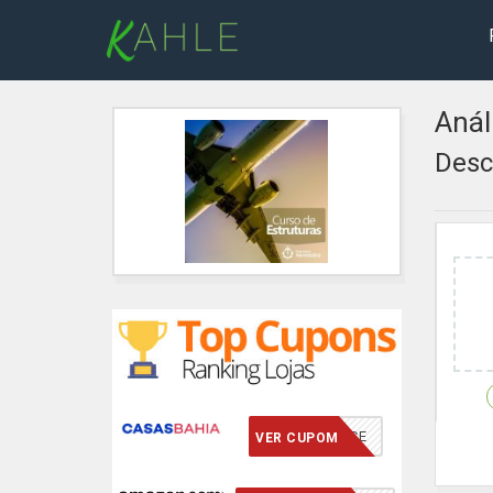
Anál
Desc
VCMERECE
VER CUPOM