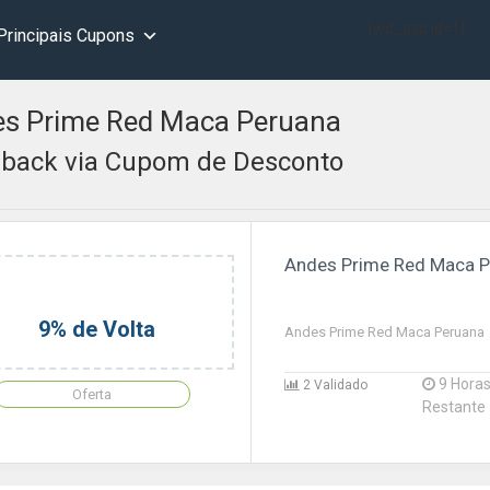
[wd_asp id=1]
Principais Cupons
s Prime Red Maca Peruana
back via Cupom de Desconto
Andes Prime Red Maca 
9% de Volta
Andes Prime Red Maca Peruana
9 Hora
2 Validado
Oferta
Restante