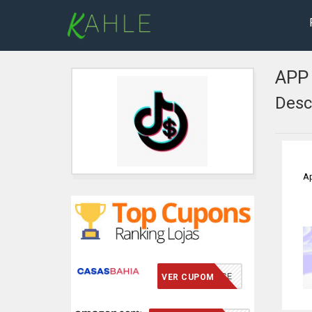
APP
Desc
Ap
VCMERECE
VER CUPOM