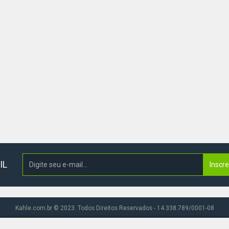
IL
Inscr
Kahle.com.br © 2023. Todos Direitos Reservados - 14.338.789/0001-08