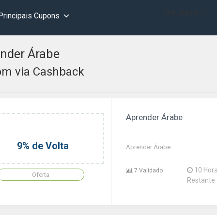
[wd_asp id=1]
Principais Cupons
nder Árabe
m via Cashback
Aprender Árabe
9% de Volta
Aprender Árabe
10 Hor
7 Validado
Oferta
Restante