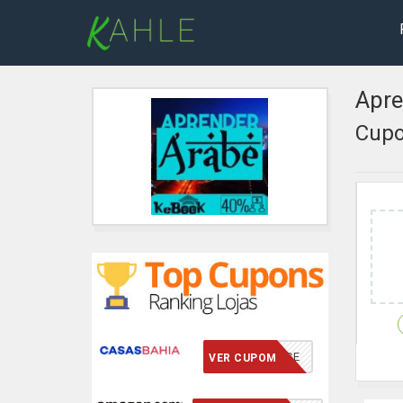
Apre
Cupo
VCMERECE
VER CUPOM