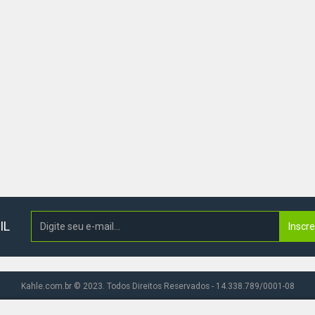
IL
Inscr
Kahle.com.br © 2023. Todos Direitos Reservados - 14.338.789/0001-08