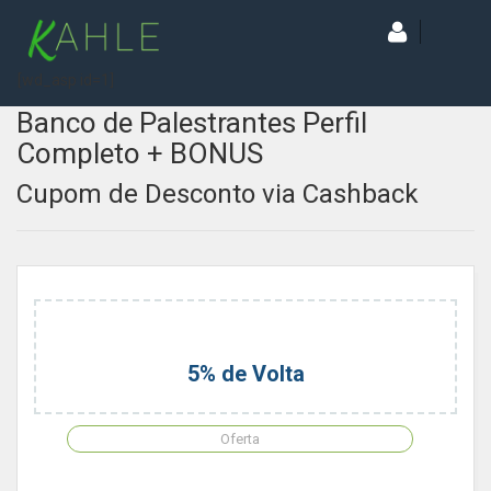
[wd_asp id=1]
Banco de Palestrantes Perfil
Completo + BONUS
Cupom de Desconto via Cashback
5% de Volta
Oferta