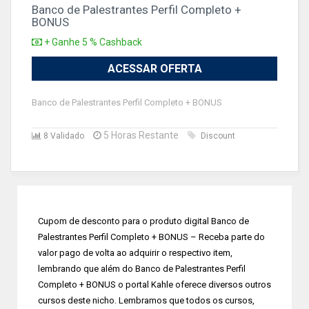
Banco de Palestrantes Perfil Completo +
BONUS
+ Ganhe 5 % Cashback
ACESSAR OFERTA
Banco de Palestrantes Perfil Completo + BONUS
5 Horas Restante
8 Validado
Discount
Cupom de desconto para o produto digital Banco de
Palestrantes Perfil Completo + BONUS – Receba parte do
valor pago de volta ao adquirir o respectivo item,
lembrando que além do Banco de Palestrantes Perfil
Completo + BONUS o portal Kahle oferece diversos outros
cursos deste nicho. Lembramos que todos os cursos,