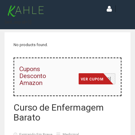
[wd_asp id=1]
No products found.
Cupons
Desconto
[JÁ INCLUSO]
VER CUPOM
Amazon
Curso de Enfermagem
Barato
Expirando Em Breve
Medicinal