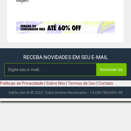
viagem.
RECEBA NOVIDADES EM SEU E-MAIL
Inscrever-se
Políticas de Privacidade
|
Sobre Nós
|
Termos de Uso
|
Contato
Kahle.com.br © 2023. Todos Direitos Reservados - 14.338.789/0001-08