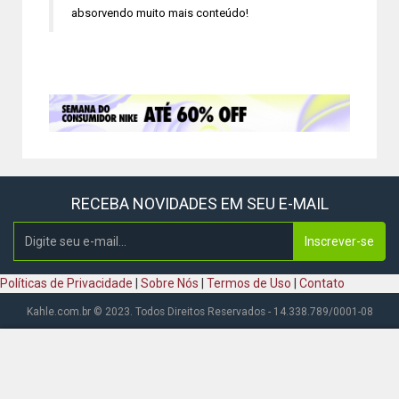
absorvendo muito mais conteúdo!
RECEBA NOVIDADES EM SEU E-MAIL
Inscrever-se
Políticas de Privacidade
|
Sobre Nós
|
Termos de Uso
|
Contato
Kahle.com.br © 2023. Todos Direitos Reservados - 14.338.789/0001-08