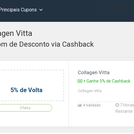
[wd_asp id=1]
Principais Cupons
agen Vitta
m de Desconto via Cashback
Collagen Vitta
+ Ganhe 5% de Cashback
5% de Volta
Collagen Vitta
7 Hora
4 Validado
Oferta
Restante