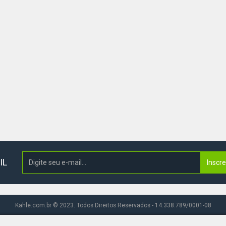
IL
Inscr
Kahle.com.br © 2023. Todos Direitos Reservados - 14.338.789/0001-08