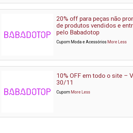
20% off para peças não pr
de produtos vendidos e ent
pelo Babadotop
Cupom Moda e Acessórios
More
Less
10% OFF em todo o site – V
30/11
Cupom
More
Less