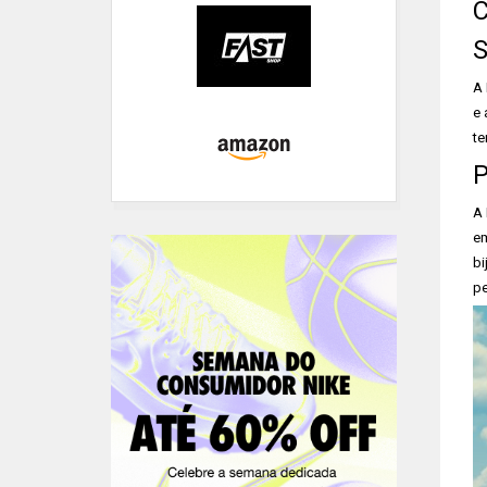
C
S
A 
e 
te
P
A 
em
bi
pe