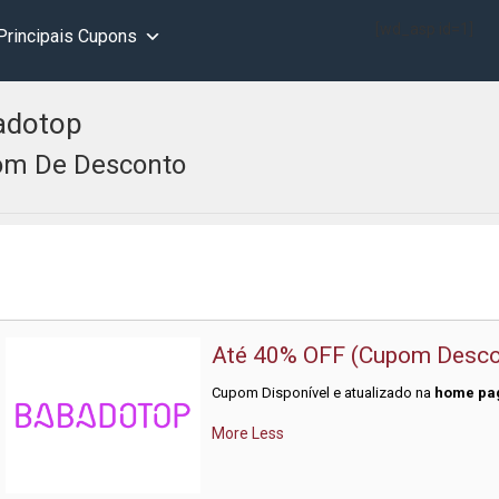
[wd_asp id=1]
Principais Cupons
adotop
m De Desconto
Até 40% OFF (Cupom Desco
Cupom Disponível e atualizado na
home pa
More
Less