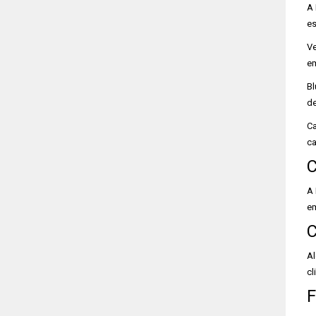
A 
es
Ve
em
Bl
de
Ca
ca
C
A 
em
C
Al
cl
F