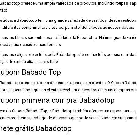
Babadotop oferece uma ampla variedade de produtos, incluindo roupas, sapa
tão:
stidos: a Babadotop tem uma grande variedade de vestidos, desde vestidos ca
 diferentes comprimentos e estilos, para atender a todas as necessidades.
usas: as blusas são outra especialidade da Babadotop. Há uma grande varie
 seda para ocasiões mais formais.
lças: as calças oferecidas pela Babadotop são conhecidas por sua qualidad
lças de cintura alta e calças flare.
upom Babado Top
Babadotop oferece cupons de desconto para seus clientes. O Cupom Babad
presa, permitindo que os clientes recebam descontos em suas compras onli
upom primeira compra Babadotop
ém do Cupom Babado Top, a Babadotop também oferece um cupom para a prim
ientes recebem um código de desconto que pode ser utilizado em sua primei
rete grátis Babadotop