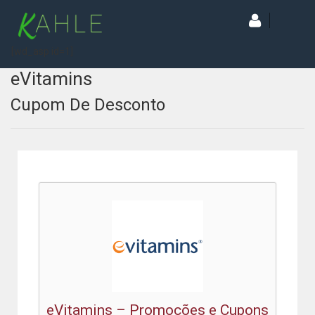
[wd_asp id=1]
eVitamins
Cupom De Desconto
eVitamins – Promoções e Cupons