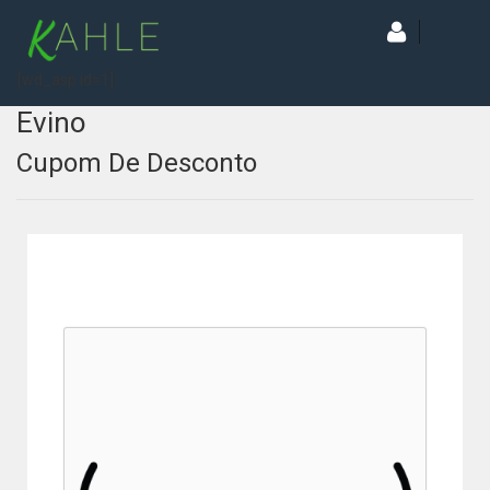
[wd_asp id=1]
Evino
Cupom De Desconto