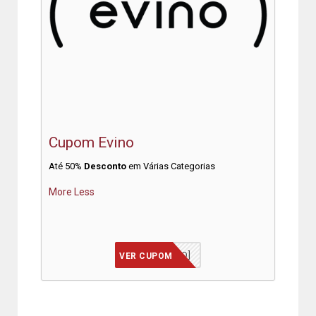
Cupom Evino
Até 50%
Desconto
em Várias Categorias
More
Less
[JÁ INCLUSO]
VER CUPOM