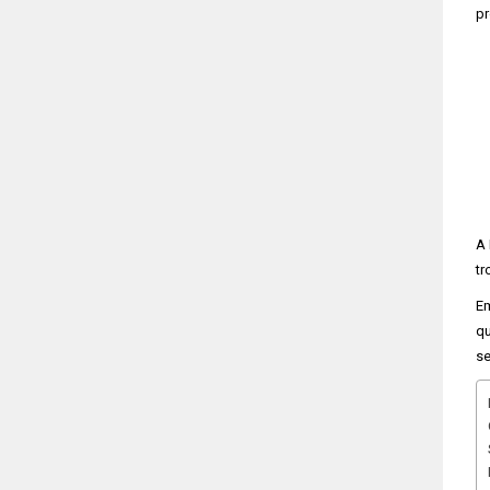
pr
A 
tr
Em
qu
se