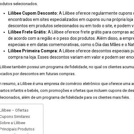
odutos selecionados.
Lilibee Cupom Desconto:
A Lilibee oferece regularmente cupons 
encontrados em sites especializados em cupons ou na própria loja
descontos em produtos selecionados ou em todo o site, e podem var
Lilibee Frete Grátis:
A Lilibee oferece frete grátis para compras a
de acordo com a região e o peso dos produtos. Além disso, a em
especiais e em datas comemorativas, como o Dia das Mães e o Nat
Lilibee Primeira Compra:
A Lilibee oferece descontos especiais p
compra na loja. Esses descontos variam em valor e podem ser encont
Lilibee também possui um programa de fidelidade, no qual os clientes acum
ocados por descontos em futuras compras.
 resumo, a Lilibee é uma empresa de comércio eletrônico que oferece uma 
artos infantis e bebês, com promoções e ofertas que incluem cupons de des
lecionados, além de um programa de fidelidade para os clientes mais fiéis.
Lilibee – Ofertas
Cupons Similares
Sobre a Lilibee
Principais Produtos