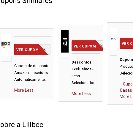
upons Similares
VER 
[JA INCLUSO]
VER CUPOM
CUPOM INSERIDO
VER CUPOM
Cupo
Descontos
Cupom de desconto
Produt
Exclusivos
-
Amazon - Inseridos
Seleci
Itens
Automaticamente.
Selecionados
+ Cupo
More
Less
Casas 
More
Less
More
L
obre a Lilibee