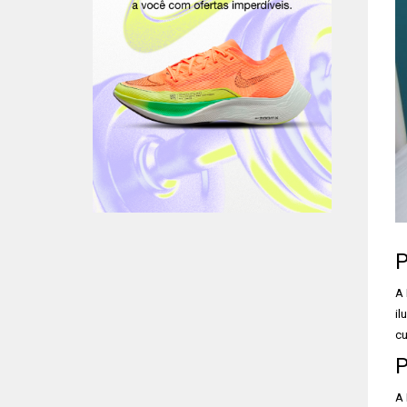
P
A 
il
cu
P
A 