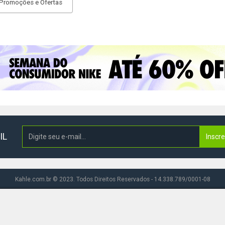
Promoções e Ofertas
IL
Inscr
Kahle.com.br © 2023. Todos Direitos Reservados - 14.338.789/0001-08