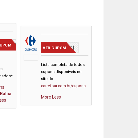
VCMERECE
CUPOM
[JÁ INCLUSO]
VER CUPOM
m
Lista completa de todos
os
cupons disponíveis no
onados*
site do
carrefour.com.br/cupons
ns
Bahia
More
Less
ess