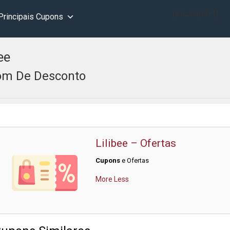
[wd_asp id=1]
Principais Cupons
ee
m De Desconto
Lilibee – Ofertas
Cupons
e Ofertas
More
Less