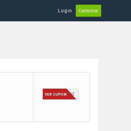
Login
Cadastrar
[JÁ INCLUSO]
VER CUPOM