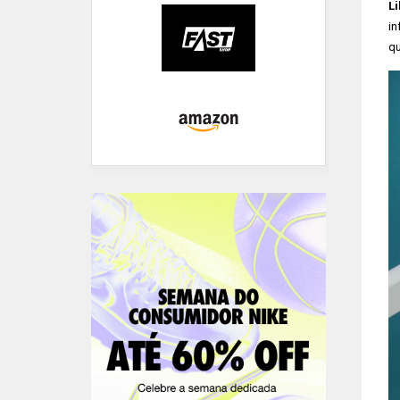
Li
in
qu