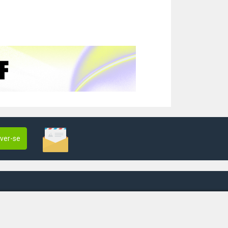
ever-se