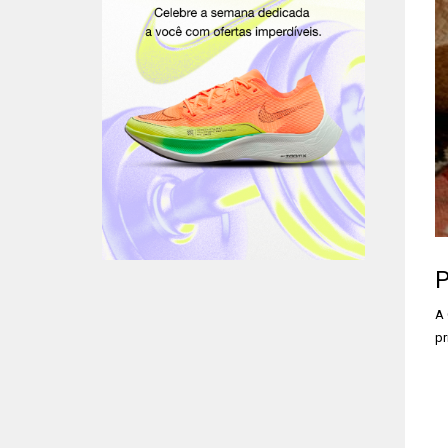
P
A 
pr