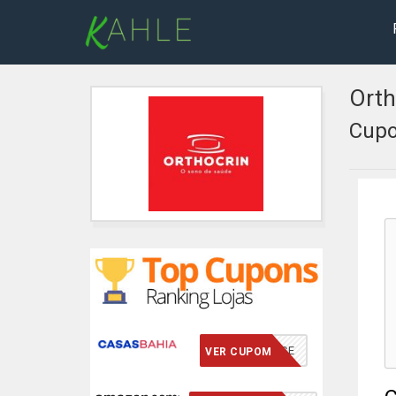
Orth
Cupo
VCMERECE
VER CUPOM