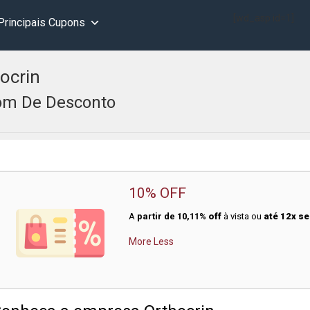
[wd_asp id=1]
Principais Cupons
ocrin
m De Desconto
10% OFF
A
partir de
10,11%
off
à vista ou
até 12x s
More
Less