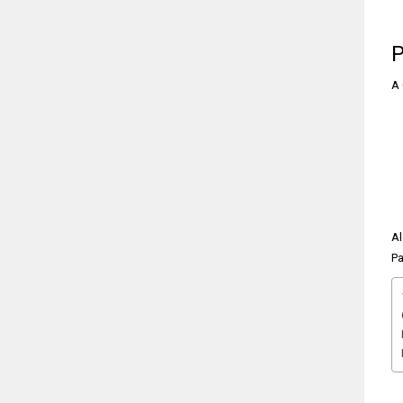
P
A 
Al
Pa