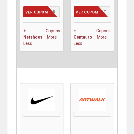
ATIVAR
COUPONCODE
VER CUPOM
VER CUPOM
+ Cupons
+ Cupons
Netshoes
More
Centauro
More
Less
Less