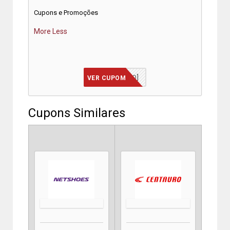
Cupons e Promoções
More
Less
[JÁ INCLUSO]
VER CUPOM
Cupons Similares