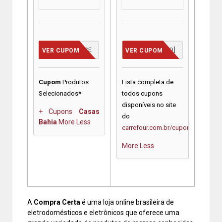
VCMERECE
[JÁ INCLUSO]
VER CUPOM
VER CUPOM
Cupom
Produtos
Lista completa de
Selecionados*
todos cupons
disponíveis no site
+ Cupons
Casas
do
Bahia
More
Less
carrefour.com.br/cupons
More
Less
A
Compra Certa
é uma loja online brasileira de
eletrodomésticos e eletrônicos que oferece uma