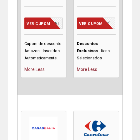
CUPOM INSERIDO
[JA INCLUSO]
VER CUPOM
VER CUPOM
Cupom de desconto
Descontos
Amazon - Inseridos
Exclusivos
- Itens
Automaticamente.
Selecionados
More
Less
More
Less