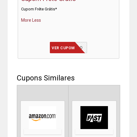
Cupom Fréte Grátis*
More
Less
JÁ INCLUÍDO
VER CUPOM
Cupons Similares