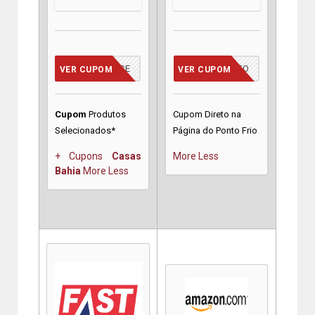
VCMERECE
PONTO
VER CUPOM
VER CUPOM
Cupom
Produtos
Cupom Direto na
Selecionados*
Página do Ponto Frio
+ Cupons
Casas
More
Less
Bahia
More
Less