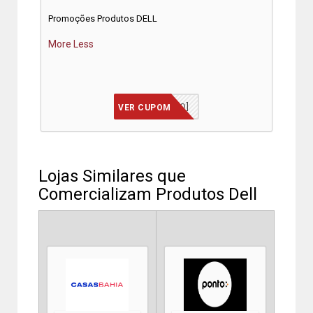
Promoções Produtos DELL
More
Less
[JÁ INCLUSO]
VER CUPOM
Lojas Similares que
Comercializam Produtos Dell