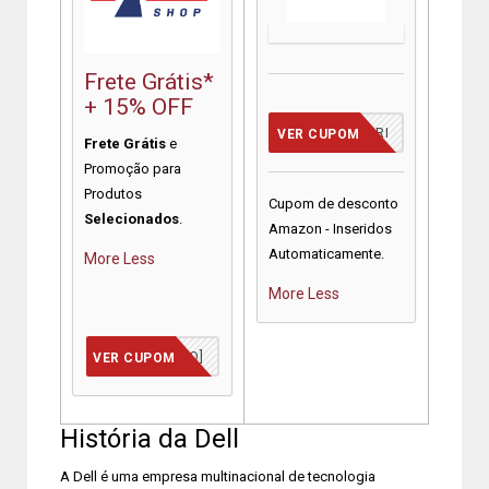
Frete Grátis*
+ 15% OFF
CUPOM INSERIDO
VER CUPOM
Frete Grátis
e
Promoção para
Produtos
Cupom de desconto
Selecionados
.
Amazon - Inseridos
Automaticamente.
More
Less
More
Less
[JÁ INSERIDO]
VER CUPOM
História da Dell
A Dell é uma empresa multinacional de tecnologia