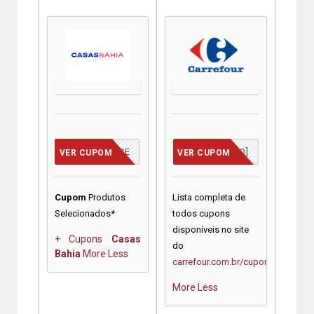
VCMERECE
[JÁ INCLUSO]
VER CUPOM
VER CUPOM
Cupom
Produtos
Lista completa de
Selecionados*
todos cupons
disponíveis no site
+ Cupons
Casas
do
Bahia
More
Less
carrefour.com.br/cupons
More
Less