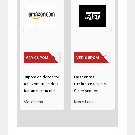
CUPOM INSERIDO
[JA INCLUSO]
VER CUPOM
VER CUPOM
Cupom de desconto
Descontos
Amazon - Inseridos
Exclusivos
- Itens
Automaticamente.
Selecionados
More
Less
More
Less