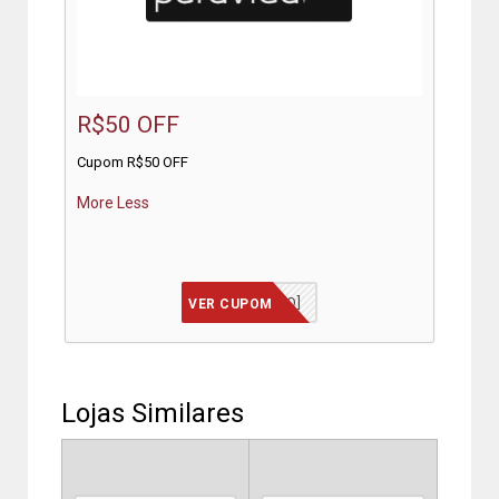
R$50 OFF
Cupom R$50 OFF
More
Less
[JÁ INCLUSO]
VER CUPOM
Lojas Similares