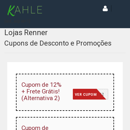
[wd_asp id=1]
Lojas Renner
Cupons de Desconto e Promoções
Cupom de 12%
+ Frete Grátis!
PRIMEIRA12
VER CUPOM
(Alternativa 2)
Cupom de