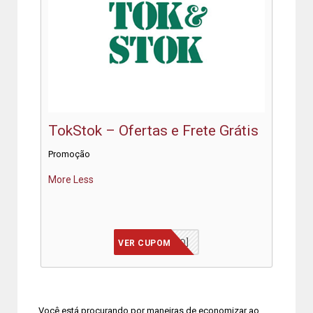
TokStok – Ofertas e Frete Grátis
Promoção
More
Less
[JÁ INCLUSO]
VER CUPOM
Você está procurando por maneiras de economizar ao