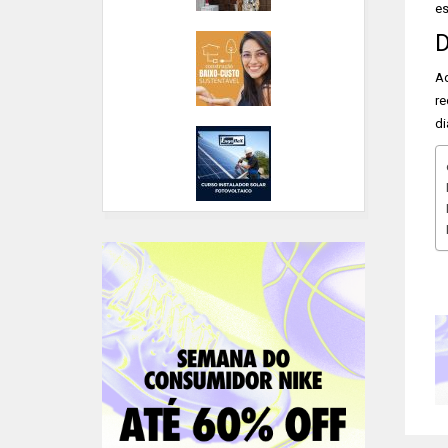
es
D
Ad
re
di