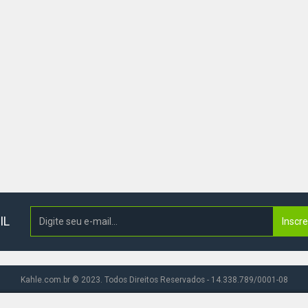
IL
Inscr
Kahle.com.br © 2023. Todos Direitos Reservados - 14.338.789/0001-08