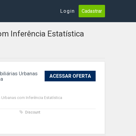
Login
Cadastrar
m Inferência Estatística
iliárias Urbanas
ACESSAR OFERTA
ca
s Urbanas com Inferência Estatística
s
Discount