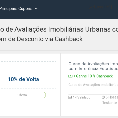
[wd_asp id=1]
Principais Cupons
o de Avaliações Imobiliárias Urbanas co
m de Desconto via Cashback
Curso de Avaliações Imob
com Inferência Estatísti
+ Ganhe 10 % Cashback
10% de Volta
Curso de Avaliações Imobiliária
Oferta
6 Hora
14 Validado
Restante