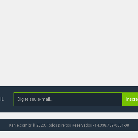
IL
Inscr
Kahle.com.br © 2023. Todos Direitos Reservados - 14.338.789/0001-08