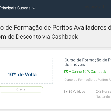
[wd_asp id=1]
Principais Cupons
o de Formação de Peritos Avaliadores 
m de Desconto via Cashback
Curso de Formação de Pe
de Imóveis
+ Ganhe 10 % Cashback
10% de Volta
Curso de Formação de Peritos A
Oferta
2 Hora
10 Validado
Restante