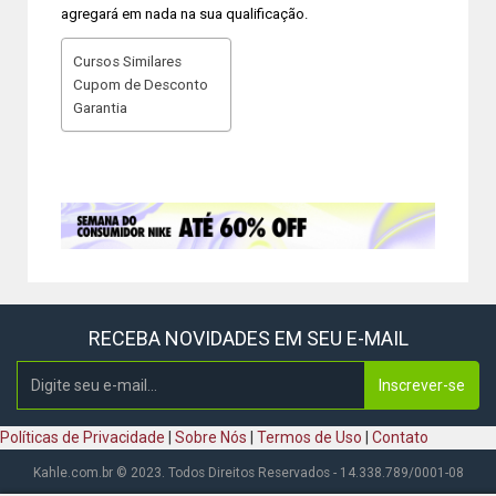
agregará em nada na sua qualificação.
Cursos Similares
Cupom de Desconto
Garantia
RECEBA NOVIDADES EM SEU E-MAIL
Inscrever-se
Políticas de Privacidade
|
Sobre Nós
|
Termos de Uso
|
Contato
Kahle.com.br © 2023. Todos Direitos Reservados - 14.338.789/0001-08