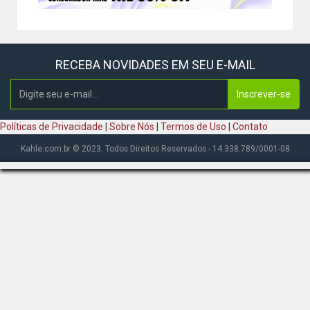
RECEBA NOVIDADES EM SEU E-MAIL
Inscrever-se
Políticas de Privacidade
|
Sobre Nós
|
Termos de Uso
|
Contato
Kahle.com.br © 2023. Todos Direitos Reservados - 14.338.789/0001-08