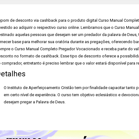
pom de desconto via cashback para o produto digital Curso Manual Complet
vestido ao adquirir o respectivo curso online. Lembramos que o Curso Manu
stinado aquelas pessoas que desejam ser um predador da palavra de Deus, tud
rnecer base para melhorar sua oratória durante as pregações, oferecendo b
mpre o Curso Manual Completo Pregador Vocacionado e receba parte do valor 
sconto no formato de cashback. Esse tipo de desconto oferece a possibilid
 comprador, entretanto é preciso lembrar que o valor estará disponível para
etalhes
O Instituto de Aperfeiçoamento Cristão tem por finalidade capacitar tanto 
em certo nível de experiência. O curso tem objetivo eclesiástico e devocio
desejam pregar a Palavra de Deus.