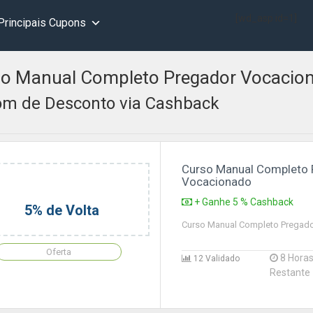
[wd_asp id=1]
Principais Cupons
o Manual Completo Pregador Vocacio
m de Desconto via Cashback
Curso Manual Completo 
Vocacionado
+ Ganhe 5 % Cashback
5% de Volta
Curso Manual Completo Pregad
Oferta
8 Hora
12 Validado
Restante