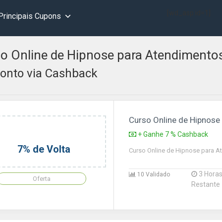
[wd_asp id=1]
Principais Cupons
o Online de Hipnose para Atendimento
onto via Cashback
Curso Online de Hipnose
+ Ganhe 7 % Cashback
7% de Volta
Curso Online de Hipnose para 
3 Hora
10 Validado
Oferta
Restante