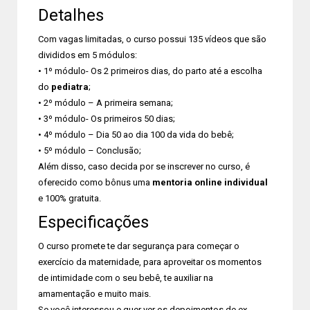
Detalhes
Com vagas limitadas, o curso possui 135 vídeos que são
divididos em 5 módulos:
• 1º módulo- Os 2 primeiros dias, do parto até a escolha
do
pediatra
;
• 2º módulo – A primeira semana;
• 3º módulo- Os primeiros 50 dias;
• 4º módulo – Dia 50 ao dia 100 da vida do bebê;
• 5º módulo – Conclusão;
Além disso, caso decida por se inscrever no curso, é
oferecido como bônus uma
mentoria online individual
e 100% gratuita.
Especificações
O curso promete te dar segurança para começar o
exercício da maternidade, para aproveitar os momentos
de intimidade com o seu bebê, te auxiliar na
amamentação e muito mais.
Se você interessou e quer ver os depoimentos de ex-