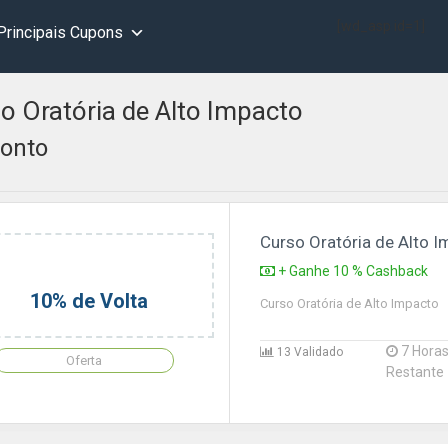
[wd_asp id=1]
Principais Cupons
o Oratória de Alto Impacto
onto
Curso Oratória de Alto 
+ Ganhe 10 % Cashback
10% de Volta
Curso Oratória de Alto Impacto
7 Hora
13 Validado
Oferta
Restante