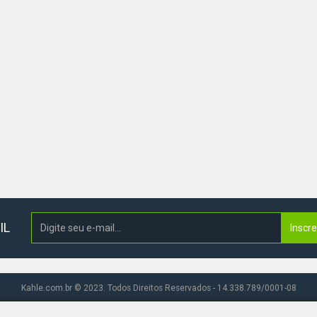
IL
Inscr
Kahle.com.br © 2023. Todos Direitos Reservados - 14.338.789/0001-08