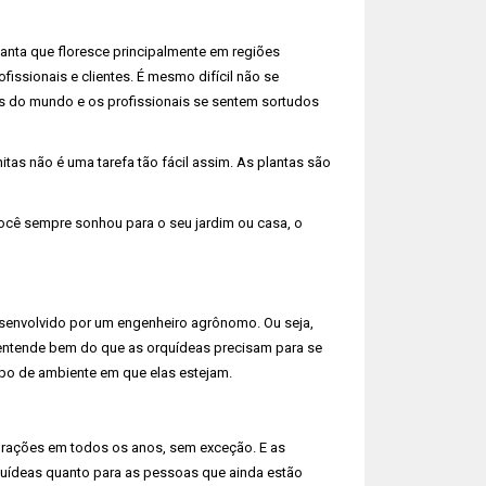
anta que floresce principalmente em regiões
fissionais e clientes. É mesmo difícil não se
es do mundo e os profissionais se sentem sortudos
itas não é uma tarefa tão fácil assim. As plantas são
e você sempre sonhou para o seu jardim ou casa, o
senvolvido por um engenheiro agrônomo. Ou seja,
 entende bem do que as orquídeas precisam para se
ipo de ambiente em que elas estejam.
 florações em todos os anos, sem exceção. E as
quídeas quanto para as pessoas que ainda estão