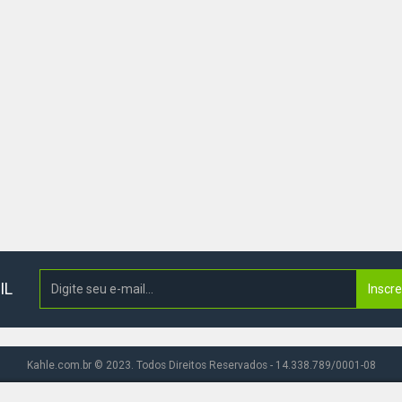
IL
Inscr
Kahle.com.br © 2023. Todos Direitos Reservados - 14.338.789/0001-08