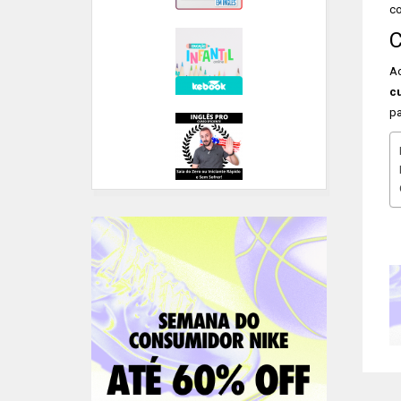
co
C
Ao
c
pa