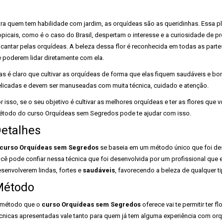
ra quem tem habilidade com jardim, as orquídeas são as queridinhas. Essa pl
opicais, como é o caso do Brasil, despertam o interesse e a curiosidade de pro
cantar pelas orquídeas. A beleza dessa flor é reconhecida em todas as part
 poderem lidar diretamente com ela.
s é claro que cultivar as orquídeas de forma que elas fiquem saudáveis e bon
licadas e devem ser manuseadas com muita técnica, cuidado e atenção.
r isso, se o seu objetivo é cultivar as melhores orquídeas e ter as flores qu
todo do curso Orquídeas sem Segredos pode te ajudar com isso.
etalhes
curso Orquídeas sem Segredos
se baseia em um método único que foi de
cê pode confiar nessa técnica que foi desenvolvida por um profissional que
senvolverem lindas, fortes e
saudáveis
, favorecendo a beleza de qualquer t
Método
 método que o
curso Orquídeas sem Segredos
oferece vai te permitir ter
cnicas apresentadas vale tanto para quem já tem alguma experiência com or