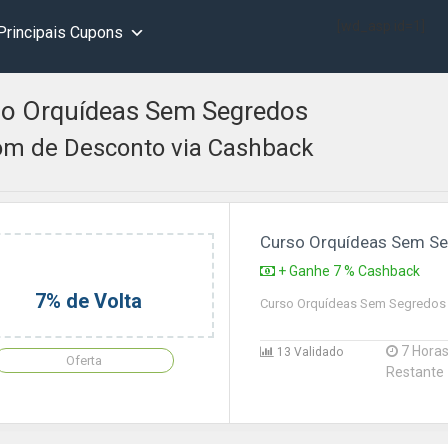
[wd_asp id=1]
Principais Cupons
o Orquídeas Sem Segredos
m de Desconto via Cashback
Curso Orquídeas Sem S
+ Ganhe 7 % Cashback
7% de Volta
Curso Orquídeas Sem Segredos
7 Hora
13 Validado
Oferta
Restante