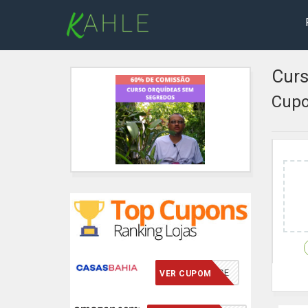
Curs
Cupo
VCMERECE
VER CUPOM