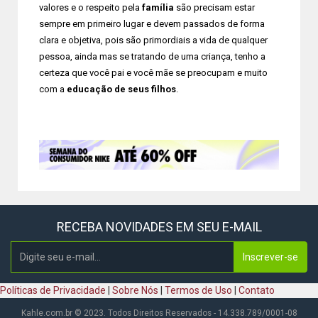
valores e o respeito pela
família
são precisam estar
sempre em primeiro lugar e devem passados de forma
clara e objetiva, pois são primordiais a vida de qualquer
pessoa, ainda mas se tratando de uma criança, tenho a
certeza que você pai e você mãe se preocupam e muito
com a
educação de seus filhos
.
RECEBA NOVIDADES EM SEU E-MAIL
Inscrever-se
Políticas de Privacidade
|
Sobre Nós
|
Termos de Uso
|
Contato
Kahle.com.br © 2023. Todos Direitos Reservados - 14.338.789/0001-08