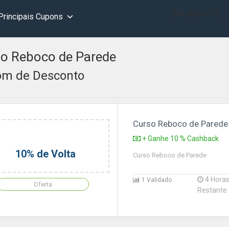
[wd_asp id=1]
Principais Cupons
o Reboco de Parede
m de Desconto
Curso Reboco de Parede
+ Ganhe 10 % Cashback
10% de Volta
Curso Reboco de Parede
4 Hora
1 Validado
Oferta
Restante