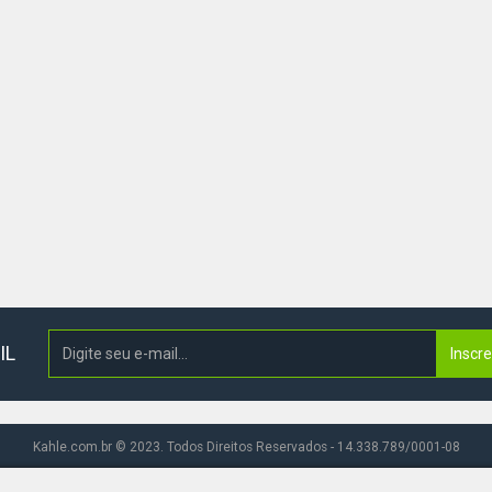
IL
Inscr
Kahle.com.br © 2023. Todos Direitos Reservados - 14.338.789/0001-08