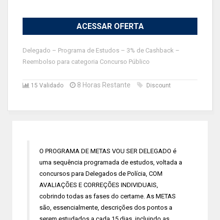
ACESSAR OFERTA
Delegado – Programa de Estudos – 3% de Cashback –
Reembolso para categoria Concurso Público
8 Horas Restante
15 Validado
Discount
O PROGRAMA DE METAS VOU SER DELEGADO é
uma sequência programada de estudos, voltada a
concursos para Delegados de Polícia, COM
AVALIAÇÕES E CORREÇÕES INDIVIDUAIS,
cobrindo todas as fases do certame. As METAS
são, essencialmente, descrições dos pontos a
serem estudados a cada 15 dias, incluindo as