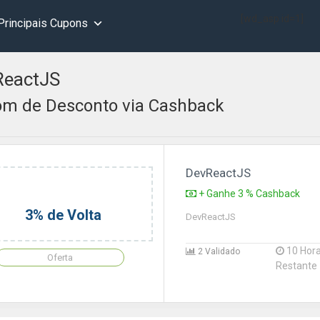
[wd_asp id=1]
Principais Cupons
ReactJS
m de Desconto via Cashback
DevReactJS
+ Ganhe 3 % Cashback
3% de Volta
DevReactJS
10 Hor
2 Validado
Oferta
Restante