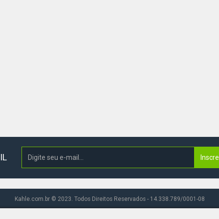
IL
Inscr
Kahle.com.br © 2023. Todos Direitos Reservados - 14.338.789/0001-08