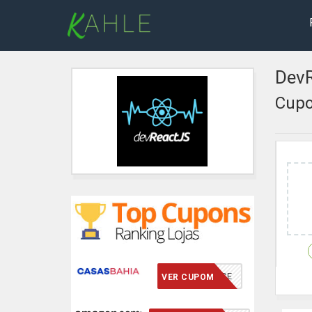
Dev
Cupo
VCMERECE
VER CUPOM