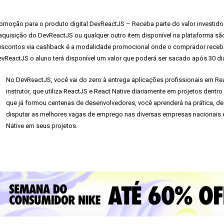
omoção para o produto digital DevReactJS – Receba parte do valor investido de
aquisição do DevReactJS ou qualquer outro item disponível na plataforma 
scontos via cashback é a modalidade promocional onde o comprador recebe 
vReactJS o aluno terá disponível um valor que poderá ser sacado após 30 d
No DevReactJS, você vai do zero à entrega aplicações profissionais em Rea
instrutor, que utiliza ReactJS e React Native diariamente em projetos dentr
que já formou centenas de desenvolvedores, você aprenderá na prática, de
disputar as melhores vagas de emprego nas diversas empresas nacionais e 
Native em seus projetos.