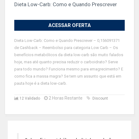
Dieta Low-Carb: Como e Quando Prescrever
ACESSAR OFERTA
Dieta Low-Carb: Como e Quando Prescrever – 0,156091371
de Cashback – Reembolso para categoria Low Carb – Os
benefícios metabólicos da dieta low-carb são muito falados
hoje, mas até quanto precisa reduzir o carboidrato? Serve
para todo mundo? Funciona mesmo para emagrecimento? E
como fica a massa magra? Se tem um assunto que está em
pauta hoje é a dieta low-carb.
2 Horas Restante
12 Validado
Discount