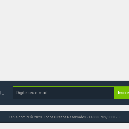
IL
Inscr
Kahle.com.br © 2023. Todos Direitos Reservados - 14.338.789/0001-08