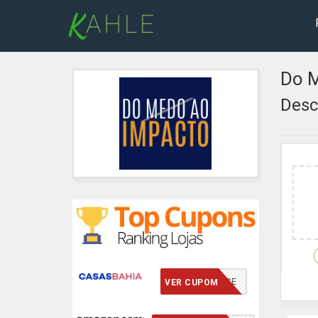
Do M
Desc
VCMERECE
VER CUPOM