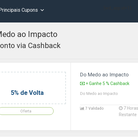
[wd_asp id=1]
Principais Cupons
edo ao Impacto
onto via Cashback
Do Medo ao Impacto
+ Ganhe 5 % Cashback
5% de Volta
Do Medo ao Impacto
7 Hora
7 Validado
Oferta
Restante