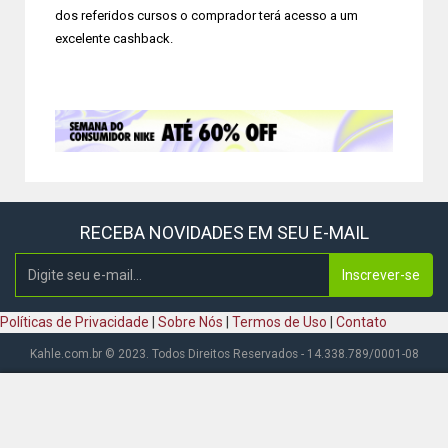
dos referidos cursos o comprador terá acesso a um
excelente cashback.
RECEBA NOVIDADES EM SEU E-MAIL
Inscrever-se
Políticas de Privacidade
|
Sobre Nós
|
Termos de Uso
|
Contato
Kahle.com.br © 2023. Todos Direitos Reservados - 14.338.789/0001-08