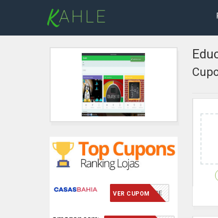
Edu
Cupo
VCMERECE
VER CUPOM