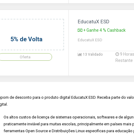
EducatuX ESD
+ Ganhe 4 % Cashback
5% de Volta
EducatuX ESD
9 Hora
13 Validado
Oferta
Restante
pom de desconto para o produto digital EducatuX ESD. Receba parte do valor
gital.
Os altos custos de licença de sistemas operacionais, softwares e de algun
praticamente inviável para muitas escolas, principalmente em países mais 
ferramentas Open Source e Distribuições Linux especificas para educaçã