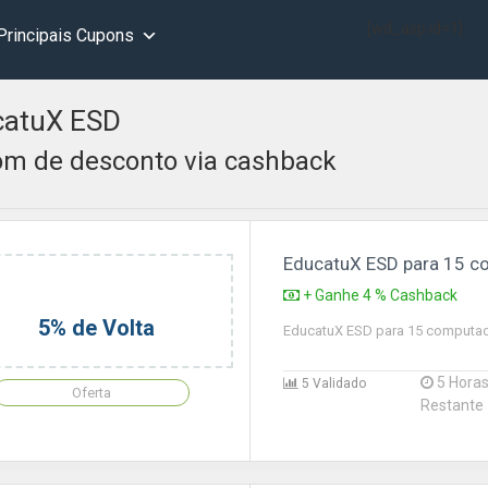
[wd_asp id=1]
Principais Cupons
catuX ESD
m de desconto via cashback
EducatuX ESD para 15 
+ Ganhe 4 % Cashback
5% de Volta
EducatuX ESD para 15 computa
5 Hora
5 Validado
Oferta
Restante