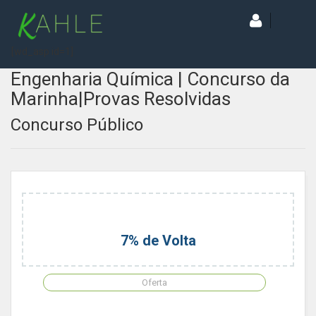
[wd_asp id=1]
Engenharia Química | Concurso da
Marinha|Provas Resolvidas
Concurso Público
7% de Volta
Oferta