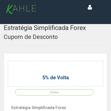
[wd_asp id=1]
Estratégia Simplificada Forex
Cupom de Desconto
5% de Volta
Oferta
Estratégia Simplificada Forex