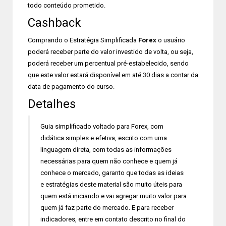
todo conteúdo prometido.
Cashback
Comprando o Estratégia Simplificada
Forex
o usuário
poderá receber parte do valor investido de volta, ou seja,
poderá receber um percentual pré-estabelecido, sendo
que este valor estará disponível em até 30 dias a contar da
data de pagamento do curso.
Detalhes
Guia simplificado voltado para Forex, com
didática simples e efetiva, escrito com uma
linguagem direta, com todas as informações
necessárias para quem não conhece e quem já
conhece o mercado, garanto que todas as ideias
e estratégias deste material são muito úteis para
quem está iniciando e vai agregar muito valor para
quem já faz parte do mercado. E para receber
indicadores, entre em contato descrito no final do