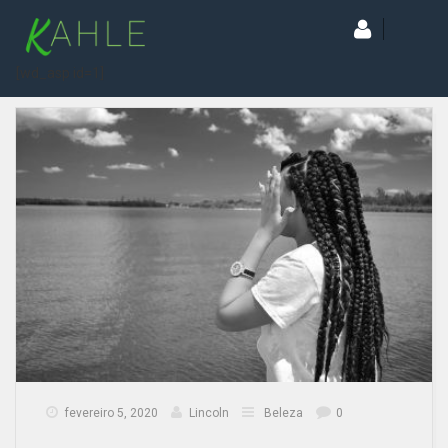
[wd_asp id=1]
fevereiro 5, 2020
Lincoln
Beleza
0