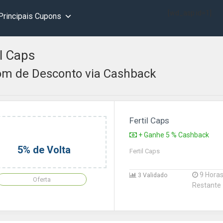
[wd_asp id=1]
Principais Cupons
il Caps
m de Desconto via Cashback
Fertil Caps
+ Ganhe 5 % Cashback
5% de Volta
Fertil Caps
9 Hora
3 Validado
Oferta
Restante