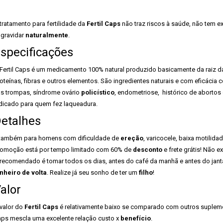
tratamento para fertilidade da
Fertil Caps
não traz riscos à saúde, não tem e
gravidar
naturalmente
.
specificações
Fertil Caps é um medicamento 100% natural produzido basicamente da raiz da
oteínas, fibras e outros elementos. São ingredientes naturais e com eficáci
s trompas, síndrome ovário
policístico
, endometriose, histórico de abortos 
dicado para quem fez laqueadura.
etalhes
também para homens com dificuldade de
ereção
, varicocele, baixa motilid
omoção está por tempo limitado com 60% de
desconto
e frete grátis! Não 
recomendado é tomar todos os dias, antes do café da manhã e antes do jantar.
nheiro de volta
. Realize já seu sonho de ter um
filho
!
alor
valor do
Fertil Caps
é relativamente baixo se comparado com outros suplemen
ps mescla uma excelente relação custo x
benefício
.