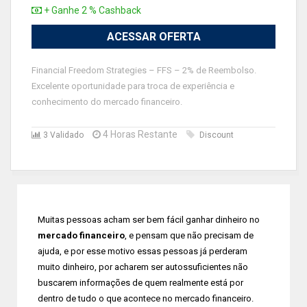
+ Ganhe 2 % Cashback
ACESSAR OFERTA
Financial Freedom Strategies – FFS – 2% de Reembolso.
Excelente oportunidade para troca de experiência e
conhecimento do mercado financeiro.
4 Horas Restante
3 Validado
Discount
Muitas pessoas acham ser bem fácil ganhar dinheiro no
mercado financeiro
, e pensam que não precisam de
ajuda, e por esse motivo essas pessoas já perderam
muito dinheiro, por acharem ser autossuficientes não
buscarem informações de quem realmente está por
dentro de tudo o que acontece no mercado financeiro.