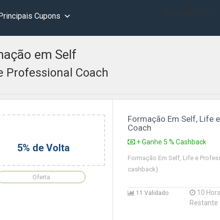
[wd_asp id=1]
Principais Cupons
ação em Self
 e Professional Coach
Formação Em Self, Life e
Coach
+ Ganhe 5 % Cashback
5% de Volta
Formação Em Self, Life e Profe
cashback)
Oferta
10 Hor
11 Validado
Restante