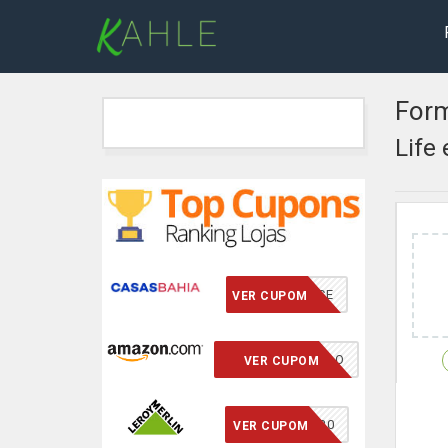
Form
Life
VCMERECE
VER CUPOM
CUPOM INSERIDO
VER CUPOM
ECONOMIZE20
VER CUPOM