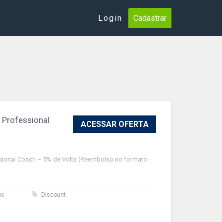
Login
Cadastrar
 Professional
ACESSAR OFERTA
ssional Coach – 5% de Volta (Reembolso no formato
as
Discount