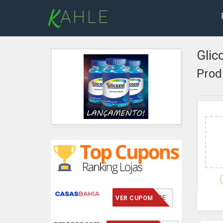
Glic
Prod
VCMERECE
VER CUPOM