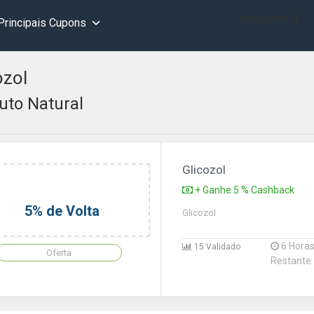
[wd_asp id=1]
Principais Cupons
ozol
uto Natural
Glicozol
+ Ganhe 5 % Cashback
5% de Volta
Glicozol
6 Hora
15 Validado
Oferta
Restante