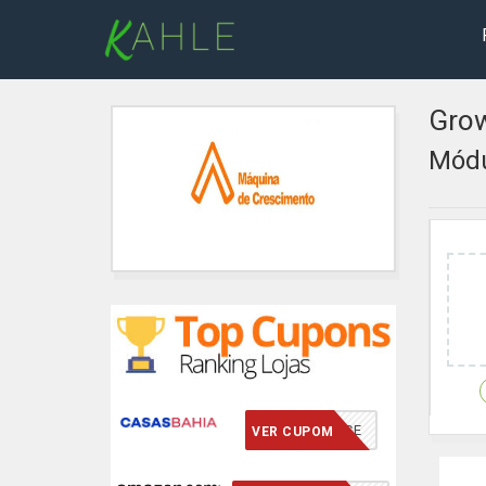
Gro
Módu
VCMERECE
VER CUPOM