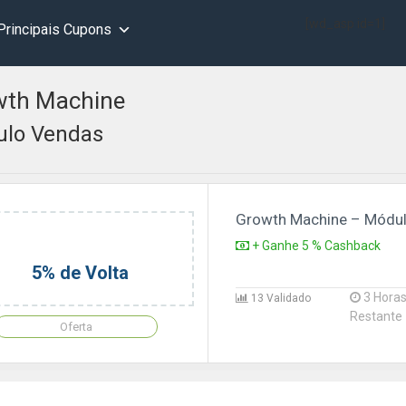
[wd_asp id=1]
Principais Cupons
wth Machine
lo Vendas
Growth Machine – Módu
+ Ganhe 5 % Cashback
5% de Volta
3 Hora
13 Validado
Restante
Oferta