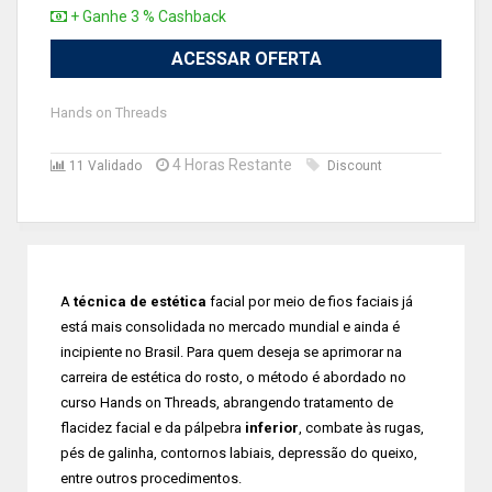
+ Ganhe 3 % Cashback
ACESSAR OFERTA
Hands on Threads
4 Horas Restante
11 Validado
Discount
A
técnica de estética
facial por meio de fios faciais já
está mais consolidada no mercado mundial e ainda é
incipiente no Brasil. Para quem deseja se aprimorar na
carreira de estética do rosto, o método é abordado no
curso Hands on Threads, abrangendo tratamento de
flacidez facial e da pálpebra
inferior
, combate às rugas,
pés de galinha, contornos labiais, depressão do queixo,
entre outros procedimentos.